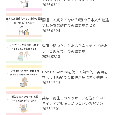
【Part2】
2026.03.11
間違って覚えてない？8割の日本人が勘違
いしがちな動作の英語表現まとめ
【Part1】
2026.02.24
洋画で聞いたことある？ネイティブが使
う「ごめんね」の英語表現
2026.02.18
Google Geminiを使って効率的に英語を
学ぼう！時短で英単語が身に付く効果的
な学習法とは？
2025.12.13
英語で誕生日のメッセージを送りたい！
ネイティブも使うかっこいいお祝い英語
をまとめてご紹介
2025.12.01