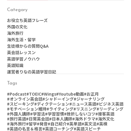
Category
お役立ち英語フレーズ
外国の文化
海外旅行
海外生活・留学
生徒様からの質問Q&A
英会話レッスン
英語学習ノウハウ
英語知識
運営者りなの英語学習日記
Tags
#Podcast
#TOEIC
#Wings
#Youtube動画
#お正月
#オンライン英会話
#シャドーイング
#ジャーナリング
#スピーキング
#ディクテーション
#ニュース英語
#ビジネス英語
#モチベーション維持
#ライティング
#リスニング
#リーディング
#外国人講師
#学習法
#学習習慣
#挫折しないコツ
#接客英語
#旅行英語
#日常英会話
#日本人講師
#海外ドラマ
#海外文化
#海外旅行
#留学
#発音
#自己紹介
#英単語
#英文法
#英検
#英語の名言＆格言
#英語コーチング
#英語スピーチ