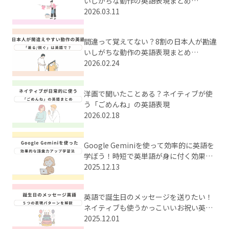
いしがちな動作の英語表現まとめ
【Part2】
2026.03.11
間違って覚えてない？8割の日本人が勘違
いしがちな動作の英語表現まとめ
【Part1】
2026.02.24
洋画で聞いたことある？ネイティブが使
う「ごめんね」の英語表現
2026.02.18
Google Geminiを使って効率的に英語を
学ぼう！時短で英単語が身に付く効果的
な学習法とは？
2025.12.13
英語で誕生日のメッセージを送りたい！
ネイティブも使うかっこいいお祝い英語
をまとめてご紹介
2025.12.01