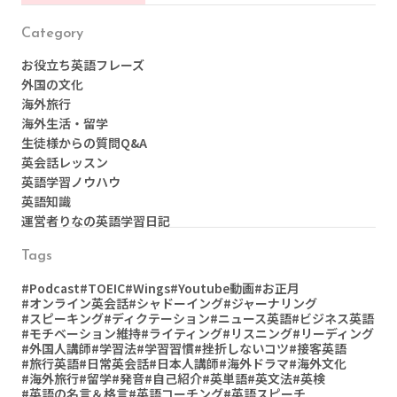
Category
お役立ち英語フレーズ
外国の文化
海外旅行
海外生活・留学
生徒様からの質問Q&A
英会話レッスン
英語学習ノウハウ
英語知識
運営者りなの英語学習日記
Tags
#Podcast
#TOEIC
#Wings
#Youtube動画
#お正月
#オンライン英会話
#シャドーイング
#ジャーナリング
#スピーキング
#ディクテーション
#ニュース英語
#ビジネス英語
#モチベーション維持
#ライティング
#リスニング
#リーディング
#外国人講師
#学習法
#学習習慣
#挫折しないコツ
#接客英語
#旅行英語
#日常英会話
#日本人講師
#海外ドラマ
#海外文化
#海外旅行
#留学
#発音
#自己紹介
#英単語
#英文法
#英検
#英語の名言＆格言
#英語コーチング
#英語スピーチ