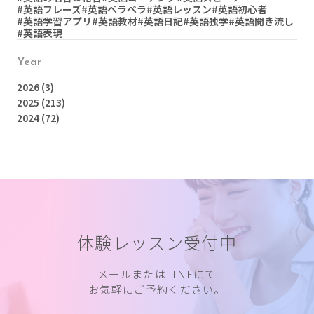
#英語フレーズ
#英語ペラペラ
#英語レッスン
#英語初心者
#英語学習アプリ
#英語教材
#英語日記
#英語独学
#英語聞き流し
#英語表現
Year
2026
(3)
2025
(213)
2024
(72)
体験レッスン受付中
メールまたはLINEにて
お気軽にご予約ください。