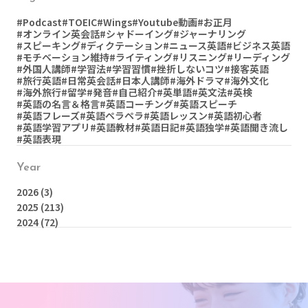
#Podcast
#TOEIC
#Wings
#Youtube動画
#お正月
#オンライン英会話
#シャドーイング
#ジャーナリング
#スピーキング
#ディクテーション
#ニュース英語
#ビジネス英語
#モチベーション維持
#ライティング
#リスニング
#リーディング
#外国人講師
#学習法
#学習習慣
#挫折しないコツ
#接客英語
#旅行英語
#日常英会話
#日本人講師
#海外ドラマ
#海外文化
#海外旅行
#留学
#発音
#自己紹介
#英単語
#英文法
#英検
#英語の名言＆格言
#英語コーチング
#英語スピーチ
#英語フレーズ
#英語ペラペラ
#英語レッスン
#英語初心者
#英語学習アプリ
#英語教材
#英語日記
#英語独学
#英語聞き流し
#英語表現
Year
2026
(3)
2025
(213)
2024
(72)