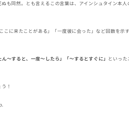
死ぬも同然。とも言えるこの言葉は、アインシュタイン本人
だけここに来たことがある」「一度彼に会った」など回数を示
たん〜すると、一度〜したら」「〜するとすぐに」
といった
ょう！
p.