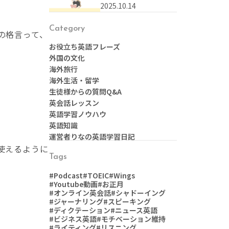
なんて言う？本に関す
2025.10.14
る英語表現まとめ
Category
の格言って、
お役立ち英語フレーズ
外国の文化
海外旅行
海外生活・留学
生徒様からの質問Q&A
英会話レッスン
英語学習ノウハウ
英語知識
運営者りなの英語学習日記
使えるように
Tags
#Podcast
#TOEIC
#Wings
#Youtube動画
#お正月
#オンライン英会話
#シャドーイング
#ジャーナリング
#スピーキング
#ディクテーション
#ニュース英語
#ビジネス英語
#モチベーション維持
#ライティング
#リスニング