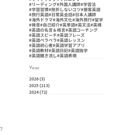
#リーディング
#外国人講師
#学習法
#学習習慣
#挫折しないコツ
#接客英語
#旅行英語
#日常英会話
#日本人講師
#海外ドラマ
#海外文化
#海外旅行
#留学
#発音
#自己紹介
#英単語
#英文法
#英検
#英語の名言＆格言
#英語コーチング
#英語スピーチ
#英語フレーズ
#英語ペラペラ
#英語レッスン
#英語初心者
#英語学習アプリ
#英語教材
#英語日記
#英語独学
#英語聞き流し
#英語表現
Year
2026
(3)
2025
(213)
2024
(72)
？