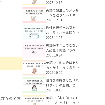
う！時短で英単語が身
2025.12.13
に付く効果的な学習法
英語で誕生日のメッセ
とは？
ージを送りたい！ネイ
ティブも使うかっこい
2025.12.01
いお祝い英語をまとめ
海外旅行好きは覚えて
てご紹介
おこう！ホテル滞在中
のルームサービスに使
2025.11.08
える英語まとめ
英語がすぐ出てこない
人必見！英語ペラペラ
に近づくための効果的
2025.10.24
なスピーキング練習法
英語で「他の色はあり
ますか？」って言え
る？海外のジュエリー
2025.10.20
の買い物で使える英語
世界を震撼させた「ハ
フレーズまとめ
ロウィンの悲劇」と
は？海外で実際にあっ
2025.10.18
た衝撃の事件3選
英語で「本を借りる」
た数々の名言
「しおりを挟む」って