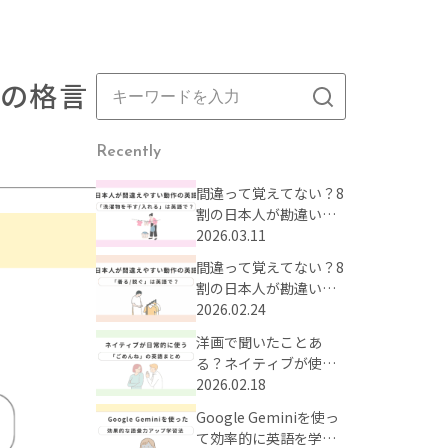
の格言
Recently
間違って覚えてない？8
割の日本人が勘違いし
がちな動作の英語表現
2026.03.11
まとめ【Part2】
間違って覚えてない？8
割の日本人が勘違いし
がちな動作の英語表現
2026.02.24
まとめ【Part1】
洋画で聞いたことあ
る？ネイティブが使う
「ごめんね」の英語表
2026.02.18
現
Google Geminiを使っ
て効率的に英語を学ぼ