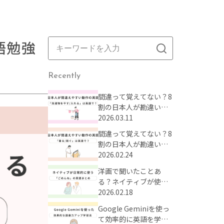
語勉強
Recently
間違って覚えてない？8
割の日本人が勘違いし
がちな動作の英語表現
2026.03.11
まとめ【Part2】
間違って覚えてない？8
割の日本人が勘違いし
がちな動作の英語表現
2026.02.24
まとめ【Part1】
洋画で聞いたことあ
る？ネイティブが使う
「ごめんね」の英語表
2026.02.18
現
Google Geminiを使っ
て効率的に英語を学ぼ