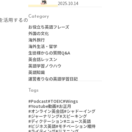
なんて言う？本に関す
2025.10.14
る英語表現まとめ
Category
を活用するの
お役立ち英語フレーズ
外国の文化
海外旅行
海外生活・留学
生徒様からの質問Q&A
英会話レッスン
英語学習ノウハウ
英語知識
運営者りなの英語学習日記
Tags
#Podcast
#TOEIC
#Wings
#Youtube動画
#お正月
#オンライン英会話
#シャドーイング
#ジャーナリング
#スピーキング
#ディクテーション
#ニュース英語
#ビジネス英語
#モチベーション維持
#ライティング
#リスニング