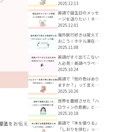
う！時短で英単語が身
2025.12.13
に付く効果的な学習法
英語で誕生日のメッセ
とは？
ージを送りたい！ネイ
ティブも使うかっこい
2025.12.01
いお祝い英語をまとめ
海外旅行好きは覚えて
てご紹介
おこう！ホテル滞在中
のルームサービスに使
2025.11.08
える英語まとめ
英語がすぐ出てこない
人必見！英語ペラペラ
に近づくための効果的
2025.10.24
なスピーキング練習法
英語で「他の色はあり
ますか？」って言え
る？海外のジュエリー
2025.10.20
の買い物で使える英語
世界を震撼させた「ハ
フレーズまとめ
ロウィンの悲劇」と
は？海外で実際にあっ
2025.10.18
た衝撃の事件3選
英語で「本を借りる」
習法
をお伝え
「しおりを挟む」って