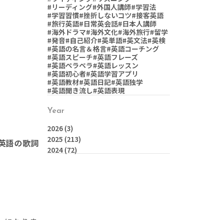
#リーディング
#外国人講師
#学習法
#学習習慣
#挫折しないコツ
#接客英語
#旅行英語
#日常英会話
#日本人講師
#海外ドラマ
#海外文化
#海外旅行
#留学
#発音
#自己紹介
#英単語
#英文法
#英検
#英語の名言＆格言
#英語コーチング
#英語スピーチ
#英語フレーズ
#英語ペラペラ
#英語レッスン
#英語初心者
#英語学習アプリ
#英語教材
#英語日記
#英語独学
#英語聞き流し
#英語表現
Year
2026
(3)
2025
(213)
英語の歌詞
2024
(72)