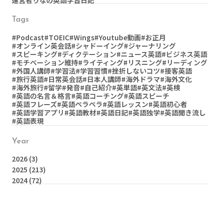
運営者りなの英語学習日記
Tags
#Podcast
#TOEIC
#Wings
#Youtube動画
#お正月
#オンライン英会話
#シャドーイング
#ジャーナリング
#スピーキング
#ディクテーション
#ニュース英語
#ビジネス英語
#モチベーション維持
#ライティング
#リスニング
#リーディング
#外国人講師
#学習法
#学習習慣
#挫折しないコツ
#接客英語
#旅行英語
#日常英会話
#日本人講師
#海外ドラマ
#海外文化
#海外旅行
#留学
#発音
#自己紹介
#英単語
#英文法
#英検
#英語の名言＆格言
#英語コーチング
#英語スピーチ
#英語フレーズ
#英語ペラペラ
#英語レッスン
#英語初心者
#英語学習アプリ
#英語教材
#英語日記
#英語独学
#英語聞き流し
#英語表現
Year
2026
(3)
2025
(213)
2024
(72)