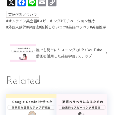
X
Facebook
Line
Email
Copy
Link
英語学習ノウハウ
#オンライン英会話
#スピーキング
#モチベーション維持
#外国人講師
#学習法
#挫折しないコツ
#英語ペラペラ
#英語独学
誰でも簡単にリスニング力UP！YouTube
動画を活用した英語学習3ステップ
Related