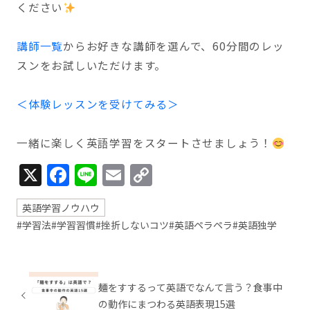
ください
講師一覧
からお好きな講師を選んで、60分間のレッ
スンをお試しいただけます。
＜体験レッスンを受けてみる＞
一緒に楽しく英語学習をスタートさせましょう！
X
Facebook
Line
Email
Copy
Link
英語学習ノウハウ
#学習法
#学習習慣
#挫折しないコツ
#英語ペラペラ
#英語独学
麺をすするって英語でなんて言う？食事中
の動作にまつわる英語表現15選