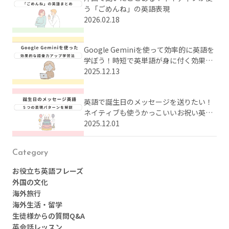
う「ごめんね」の英語表現
2026.02.18
Google Geminiを使って効率的に英語を
学ぼう！時短で英単語が身に付く効果的
な学習法とは？
2025.12.13
英語で誕生日のメッセージを送りたい！
ネイティブも使うかっこいいお祝い英語
をまとめてご紹介
2025.12.01
Category
お役立ち英語フレーズ
外国の文化
海外旅行
海外生活・留学
生徒様からの質問Q&A
英会話レッスン