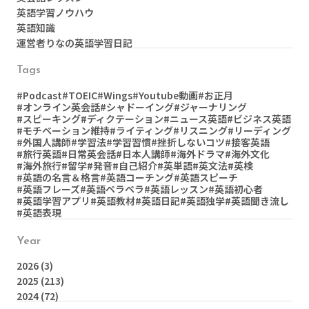
英語学習ノウハウ
英語知識
運営者りなの英語学習日記
Tags
#Podcast
#TOEIC
#Wings
#Youtube動画
#お正月
#オンライン英会話
#シャドーイング
#ジャーナリング
#スピーキング
#ディクテーション
#ニュース英語
#ビジネス英語
#モチベーション維持
#ライティング
#リスニング
#リーディング
#外国人講師
#学習法
#学習習慣
#挫折しないコツ
#接客英語
#旅行英語
#日常英会話
#日本人講師
#海外ドラマ
#海外文化
#海外旅行
#留学
#発音
#自己紹介
#英単語
#英文法
#英検
#英語の名言＆格言
#英語コーチング
#英語スピーチ
#英語フレーズ
#英語ペラペラ
#英語レッスン
#英語初心者
#英語学習アプリ
#英語教材
#英語日記
#英語独学
#英語聞き流し
#英語表現
Year
2026
(3)
2025
(213)
2024
(72)