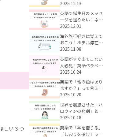
う！時短で英単語が身
2025.12.13
に付く効果的な学習法
英語で誕生日のメッセ
とは？
ージを送りたい！ネイ
ティブも使うかっこい
2025.12.01
いお祝い英語をまとめ
海外旅行好きは覚えて
てご紹介
おこう！ホテル滞在中
のルームサービスに使
2025.11.08
える英語まとめ
英語がすぐ出てこない
人必見！英語ペラペラ
に近づくための効果的
2025.10.24
なスピーキング練習法
英語で「他の色はあり
ますか？」って言え
る？海外のジュエリー
2025.10.20
の買い物で使える英語
世界を震撼させた「ハ
フレーズまとめ
ロウィンの悲劇」と
は？海外で実際にあっ
2025.10.18
た衝撃の事件3選
英語で「本を借りる」
ほしい３つ
「しおりを挟む」って