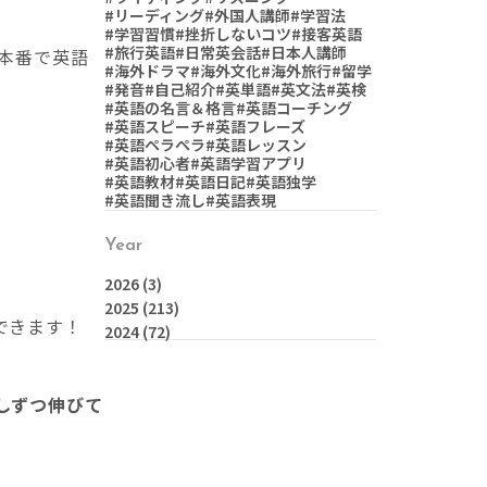
#リーディング
#外国人講師
#学習法
#学習習慣
#挫折しないコツ
#接客英語
#旅行英語
#日常英会話
#日本人講師
本番で英語
#海外ドラマ
#海外文化
#海外旅行
#留学
#発音
#自己紹介
#英単語
#英文法
#英検
#英語の名言＆格言
#英語コーチング
#英語スピーチ
#英語フレーズ
#英語ペラペラ
#英語レッスン
#英語初心者
#英語学習アプリ
#英語教材
#英語日記
#英語独学
#英語聞き流し
#英語表現
Year
2026
(3)
2025
(213)
できます！
2024
(72)
しずつ伸びて