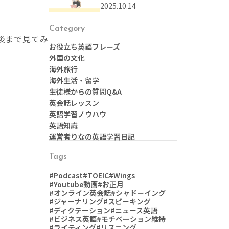
なんて言う？本に関す
2025.10.14
る英語表現まとめ
Category
後まで見てみ
お役立ち英語フレーズ
外国の文化
海外旅行
海外生活・留学
生徒様からの質問Q&A
英会話レッスン
英語学習ノウハウ
英語知識
運営者りなの英語学習日記
Tags
#Podcast
#TOEIC
#Wings
#Youtube動画
#お正月
#オンライン英会話
#シャドーイング
#ジャーナリング
#スピーキング
#ディクテーション
#ニュース英語
#ビジネス英語
#モチベーション維持
#ライティング
#リスニング