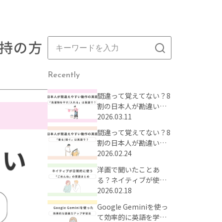
持の方
Recently
間違って覚えてない？8
割の日本人が勘違いし
がちな動作の英語表現
2026.03.11
まとめ【Part2】
間違って覚えてない？8
割の日本人が勘違いし
がちな動作の英語表現
2026.02.24
まとめ【Part1】
洋画で聞いたことあ
る？ネイティブが使う
「ごめんね」の英語表
2026.02.18
現
Google Geminiを使っ
て効率的に英語を学ぼ