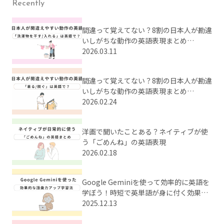
Recently
間違って覚えてない？8割の日本人が勘違
いしがちな動作の英語表現まとめ
【Part2】
2026.03.11
間違って覚えてない？8割の日本人が勘違
いしがちな動作の英語表現まとめ
【Part1】
2026.02.24
洋画で聞いたことある？ネイティブが使
う「ごめんね」の英語表現
2026.02.18
Google Geminiを使って効率的に英語を
学ぼう！時短で英単語が身に付く効果的
な学習法とは？
2025.12.13