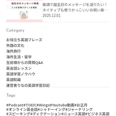
英語で誕生日のメッセージを送りたい！
ネイティブも使うかっこいいお祝い英語
をまとめてご紹介
2025.12.01
Category
お役立ち英語フレーズ
外国の文化
海外旅行
海外生活・留学
生徒様からの質問Q&A
英会話レッスン
英語学習ノウハウ
英語知識
運営者りなの英語学習日記
Tags
#Podcast
#TOEIC
#Wings
#Youtube動画
#お正月
#オンライン英会話
#シャドーイング
#ジャーナリング
#スピーキング
#ディクテーション
#ニュース英語
#ビジネス英語