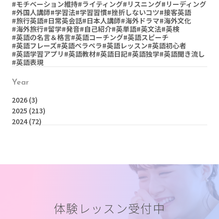
#モチベーション維持
#ライティング
#リスニング
#リーディング
#外国人講師
#学習法
#学習習慣
#挫折しないコツ
#接客英語
#旅行英語
#日常英会話
#日本人講師
#海外ドラマ
#海外文化
#海外旅行
#留学
#発音
#自己紹介
#英単語
#英文法
#英検
#英語の名言＆格言
#英語コーチング
#英語スピーチ
#英語フレーズ
#英語ペラペラ
#英語レッスン
#英語初心者
#英語学習アプリ
#英語教材
#英語日記
#英語独学
#英語聞き流し
#英語表現
Year
2026
(3)
2025
(213)
2024
(72)
体験レッスン受付中