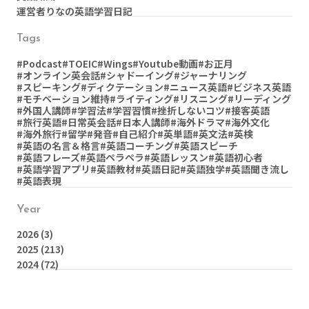
運営者りなの英語学習日記
Tags
#Podcast
#TOEIC
#Wings
#Youtube動画
#お正月
#オンライン英会話
#シャドーイング
#ジャーナリング
#スピーキング
#ディクテーション
#ニュース英語
#ビジネス英語
#モチベーション維持
#ライティング
#リスニング
#リーディング
#外国人講師
#学習法
#学習習慣
#挫折しないコツ
#接客英語
#旅行英語
#日常英会話
#日本人講師
#海外ドラマ
#海外文化
#海外旅行
#留学
#発音
#自己紹介
#英単語
#英文法
#英検
#英語の名言＆格言
#英語コーチング
#英語スピーチ
#英語フレーズ
#英語ペラペラ
#英語レッスン
#英語初心者
#英語学習アプリ
#英語教材
#英語日記
#英語独学
#英語聞き流し
#英語表現
Year
2026
(3)
2025
(213)
2024
(72)