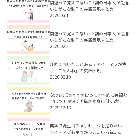
間違って覚えてない？8割の日本人が勘違
いしがちな動作の英語表現まとめ
【Part2】
2026.03.11
間違って覚えてない？8割の日本人が勘違
いしがちな動作の英語表現まとめ
【Part1】
2026.02.24
洋画で聞いたことある？ネイティブが使
う「ごめんね」の英語表現
2026.02.18
Google Geminiを使って効率的に英語を
学ぼう！時短で英単語が身に付く効果的
な学習法とは？
2025.12.13
英語で誕生日のメッセージを送りたい！
ネイティブも使うかっこいいお祝い英語