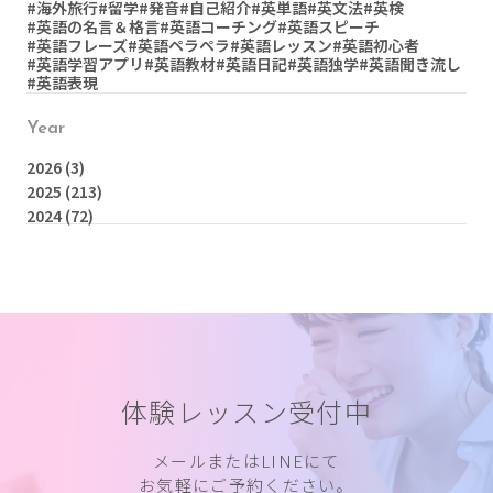
#海外旅行
#留学
#発音
#自己紹介
#英単語
#英文法
#英検
#英語の名言＆格言
#英語コーチング
#英語スピーチ
#英語フレーズ
#英語ペラペラ
#英語レッスン
#英語初心者
#英語学習アプリ
#英語教材
#英語日記
#英語独学
#英語聞き流し
#英語表現
Year
2026
(3)
2025
(213)
2024
(72)
体験レッスン受付中
メールまたはLINEにて
お気軽にご予約ください。