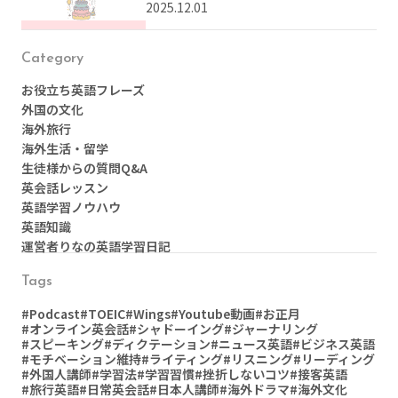
をまとめてご紹介
2025.12.01
Category
お役立ち英語フレーズ
外国の文化
海外旅行
海外生活・留学
生徒様からの質問Q&A
英会話レッスン
英語学習ノウハウ
英語知識
運営者りなの英語学習日記
Tags
#Podcast
#TOEIC
#Wings
#Youtube動画
#お正月
#オンライン英会話
#シャドーイング
#ジャーナリング
#スピーキング
#ディクテーション
#ニュース英語
#ビジネス英語
#モチベーション維持
#ライティング
#リスニング
#リーディング
#外国人講師
#学習法
#学習習慣
#挫折しないコツ
#接客英語
#旅行英語
#日常英会話
#日本人講師
#海外ドラマ
#海外文化