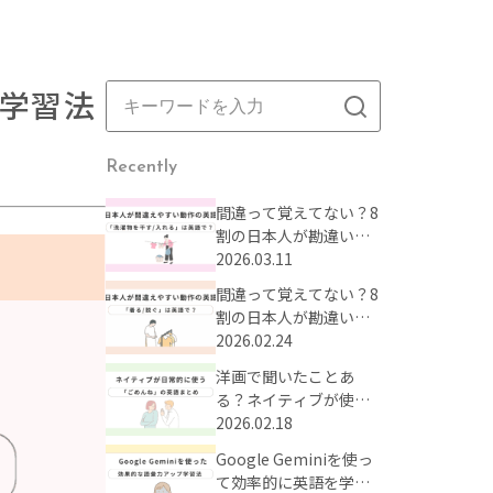
学習法
Recently
間違って覚えてない？8
割の日本人が勘違いし
がちな動作の英語表現
2026.03.11
まとめ【Part2】
間違って覚えてない？8
割の日本人が勘違いし
がちな動作の英語表現
2026.02.24
まとめ【Part1】
洋画で聞いたことあ
る？ネイティブが使う
「ごめんね」の英語表
2026.02.18
現
Google Geminiを使っ
て効率的に英語を学ぼ