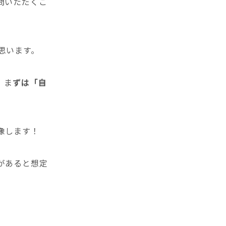
問いただくこ
思います。
、ま
ずは「自
像します！
があると想定