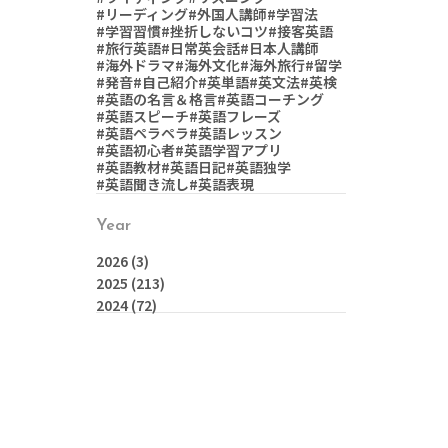
#リーディング
#外国人講師
#学習法
#学習習慣
#挫折しないコツ
#接客英語
#旅行英語
#日常英会話
#日本人講師
#海外ドラマ
#海外文化
#海外旅行
#留学
#発音
#自己紹介
#英単語
#英文法
#英検
#英語の名言＆格言
#英語コーチング
#英語スピーチ
#英語フレーズ
#英語ペラペラ
#英語レッスン
#英語初心者
#英語学習アプリ
#英語教材
#英語日記
#英語独学
#英語聞き流し
#英語表現
Year
2026
(3)
2025
(213)
2024
(72)