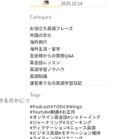
なんて言う？本に関す
2025.10.14
る英語表現まとめ
Category
お役立ち英語フレーズ
外国の文化
海外旅行
海外生活・留学
生徒様からの質問Q&A
英会話レッスン
英語学習ノウハウ
英語知識
運営者りなの英語学習日記
Tags
きるのかにつ
#Podcast
#TOEIC
#Wings
#Youtube動画
#お正月
#オンライン英会話
#シャドーイング
#ジャーナリング
#スピーキング
#ディクテーション
#ニュース英語
#ビジネス英語
#モチベーション維持
#ライティング
#リスニング