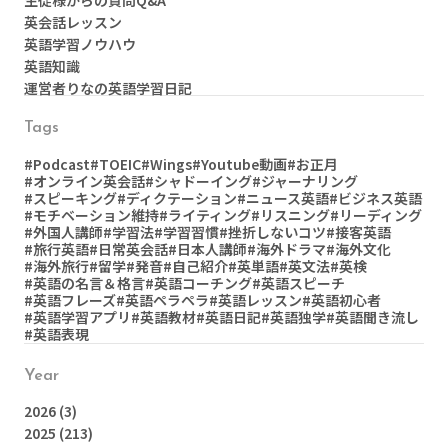
英会話レッスン
英語学習ノウハウ
英語知識
運営者りなの英語学習日記
Tags
#Podcast
#TOEIC
#Wings
#Youtube動画
#お正月
#オンライン英会話
#シャドーイング
#ジャーナリング
#スピーキング
#ディクテーション
#ニュース英語
#ビジネス英語
#モチベーション維持
#ライティング
#リスニング
#リーディング
#外国人講師
#学習法
#学習習慣
#挫折しないコツ
#接客英語
#旅行英語
#日常英会話
#日本人講師
#海外ドラマ
#海外文化
#海外旅行
#留学
#発音
#自己紹介
#英単語
#英文法
#英検
#英語の名言＆格言
#英語コーチング
#英語スピーチ
#英語フレーズ
#英語ペラペラ
#英語レッスン
#英語初心者
#英語学習アプリ
#英語教材
#英語日記
#英語独学
#英語聞き流し
#英語表現
Year
2026
(3)
2025
(213)