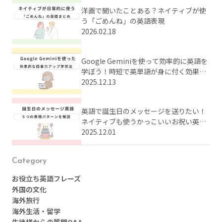
洋画で聞いたことある？ネイティブが使
う「ごめんね」の英語表現
2026.02.18
Google Geminiを使って効率的に英語を
学ぼう！時短で英単語が身に付く効果的
な学習法とは？
2025.12.13
英語で誕生日のメッセージを送りたい！
ネイティブも使うかっこいいお祝い英語
をまとめてご紹介
2025.12.01
Category
お役立ち英語フレーズ
外国の文化
海外旅行
海外生活・留学
生徒様からの質問Q&A