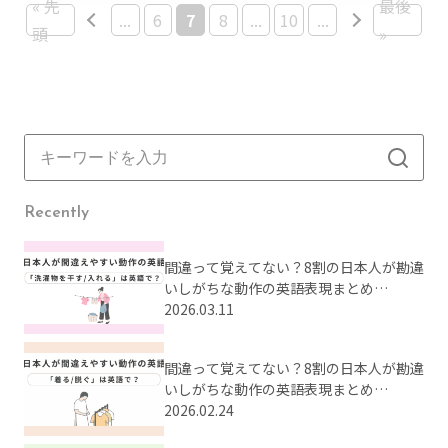
« 先
最後
...
6
7
8
...
10
...
頭
»
Recently
間違って覚えてない？8割の日本人が勘違
いしがちな動作の英語表現まとめ
【Part2】
2026.03.11
間違って覚えてない？8割の日本人が勘違
いしがちな動作の英語表現まとめ
【Part1】
2026.02.24