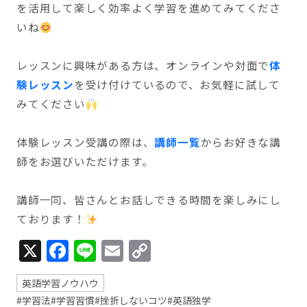
を活用して楽しく効率よく学習を進めてみてくださ
いね
レッスンに興味がある方は、オンラインや対面で
体
験レッスン
を受け付けているので、お気軽に試して
みてください
体験レッスン受講の際は、
講師一覧
からお好きな講
師をお選びいただけます。
講師一同、皆さんとお話しできる時間を楽しみにし
ております！
X
Facebook
Line
Email
Copy
Link
英語学習ノウハウ
#学習法
#学習習慣
#挫折しないコツ
#英語独学