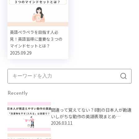
英語ペラペラを目指す人必
見！英語習得に重要な３つの
マインドセットとは？
2025.09.29
Recently
間違って覚えてない？8割の日本人が勘違
いしがちな動作の英語表現まとめ
【Part2】
2026.03.11