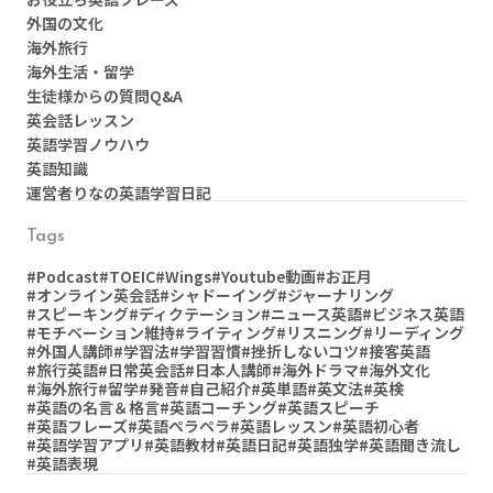
外国の文化
海外旅行
海外生活・留学
生徒様からの質問Q&A
英会話レッスン
英語学習ノウハウ
英語知識
運営者りなの英語学習日記
Tags
#Podcast
#TOEIC
#Wings
#Youtube動画
#お正月
#オンライン英会話
#シャドーイング
#ジャーナリング
#スピーキング
#ディクテーション
#ニュース英語
#ビジネス英語
#モチベーション維持
#ライティング
#リスニング
#リーディング
#外国人講師
#学習法
#学習習慣
#挫折しないコツ
#接客英語
#旅行英語
#日常英会話
#日本人講師
#海外ドラマ
#海外文化
#海外旅行
#留学
#発音
#自己紹介
#英単語
#英文法
#英検
#英語の名言＆格言
#英語コーチング
#英語スピーチ
#英語フレーズ
#英語ペラペラ
#英語レッスン
#英語初心者
#英語学習アプリ
#英語教材
#英語日記
#英語独学
#英語聞き流し
#英語表現