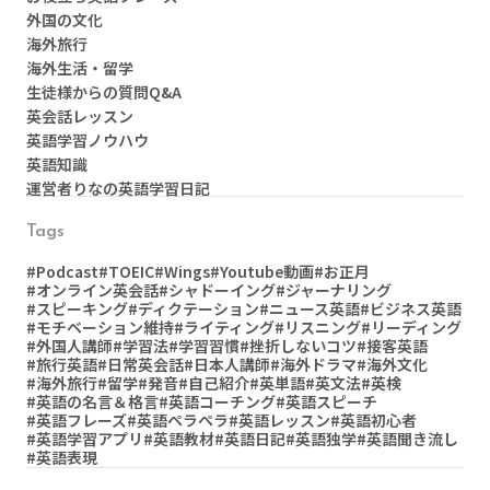
外国の文化
海外旅行
海外生活・留学
生徒様からの質問Q&A
英会話レッスン
英語学習ノウハウ
英語知識
運営者りなの英語学習日記
Tags
#Podcast
#TOEIC
#Wings
#Youtube動画
#お正月
#オンライン英会話
#シャドーイング
#ジャーナリング
#スピーキング
#ディクテーション
#ニュース英語
#ビジネス英語
#モチベーション維持
#ライティング
#リスニング
#リーディング
#外国人講師
#学習法
#学習習慣
#挫折しないコツ
#接客英語
#旅行英語
#日常英会話
#日本人講師
#海外ドラマ
#海外文化
#海外旅行
#留学
#発音
#自己紹介
#英単語
#英文法
#英検
#英語の名言＆格言
#英語コーチング
#英語スピーチ
#英語フレーズ
#英語ペラペラ
#英語レッスン
#英語初心者
#英語学習アプリ
#英語教材
#英語日記
#英語独学
#英語聞き流し
#英語表現