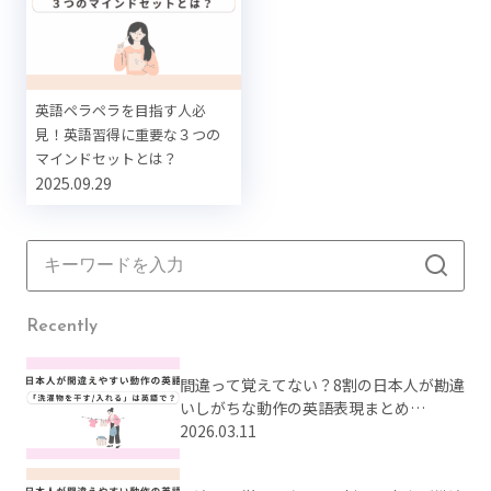
英語ペラペラを目指す人必
見！英語習得に重要な３つの
マインドセットとは？
2025.09.29
Recently
間違って覚えてない？8割の日本人が勘違
いしがちな動作の英語表現まとめ
【Part2】
2026.03.11