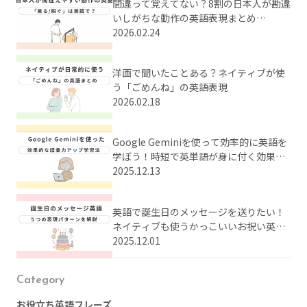
間違って覚えてない？8割の日本人が勘違
いしがちな動作の英語表現まとめ
【Part1】
2026.02.24
洋画で聞いたことある？ネイティブが使
う「ごめんね」の英語表現
2026.02.18
Google Geminiを使って効率的に英語を
学ぼう！時短で英単語が身に付く効果的
な学習法とは？
2025.12.13
英語で誕生日のメッセージを送りたい！
ネイティブも使うかっこいいお祝い英語
をまとめてご紹介
2025.12.01
Category
お役立ち英語フレーズ