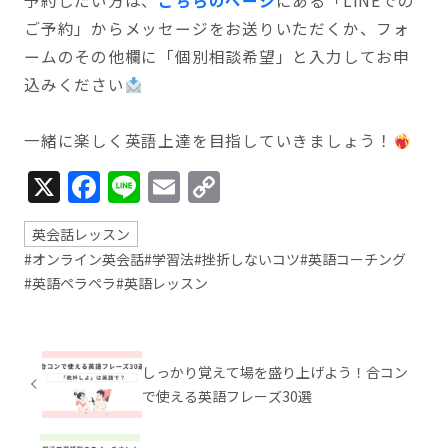
予約したい方は、
こちらのページ
にある「LINEでの
ご予約」からメッセージをお送りいただくか、フォ
ームのその他欄に「個別相談希望」と入力してお申
込みください
一緒に楽しく英語上達を目指していきましょう！
X
Facebook
Line
Email
Copy
Link
英会話レッスン
#オンライン英会話
#学習法
#挫折しないコツ
#英語コーチング
#英語ペラペラ
#英語レッスン
しっかり覚えて場を盛り上げよう！合コン
で使える英語フレーズ30選