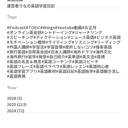
運営者りなの英語学習日記
Tags
#Podcast
#TOEIC
#Wings
#Youtube動画
#お正月
#オンライン英会話
#シャドーイング
#ジャーナリング
#スピーキング
#ディクテーション
#ニュース英語
#ビジネス英語
#モチベーション維持
#ライティング
#リスニング
#リーディング
#外国人講師
#学習法
#学習習慣
#挫折しないコツ
#接客英語
#旅行英語
#日常英会話
#日本人講師
#海外ドラマ
#海外文化
#海外旅行
#留学
#発音
#自己紹介
#英単語
#英文法
#英検
#英語の名言＆格言
#英語コーチング
#英語スピーチ
#英語フレーズ
#英語ペラペラ
#英語レッスン
#英語初心者
#英語学習アプリ
#英語教材
#英語日記
#英語独学
#英語聞き流し
#英語表現
Year
2026
(3)
2025
(213)
2024
(72)