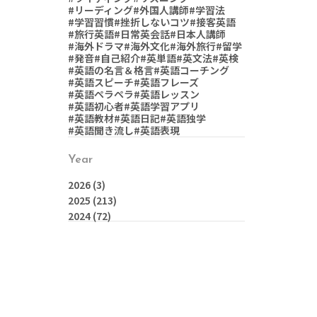
#リーディング
#外国人講師
#学習法
#学習習慣
#挫折しないコツ
#接客英語
#旅行英語
#日常英会話
#日本人講師
#海外ドラマ
#海外文化
#海外旅行
#留学
#発音
#自己紹介
#英単語
#英文法
#英検
#英語の名言＆格言
#英語コーチング
#英語スピーチ
#英語フレーズ
#英語ペラペラ
#英語レッスン
#英語初心者
#英語学習アプリ
#英語教材
#英語日記
#英語独学
#英語聞き流し
#英語表現
Year
2026
(3)
2025
(213)
2024
(72)