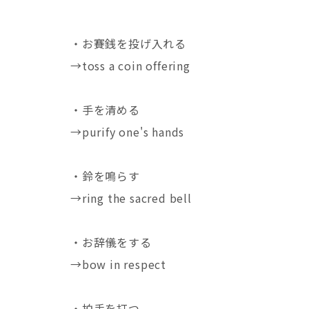
・お賽銭を投げ入れる
→toss a coin offering
・手を清める
→purify one's hands
・鈴を鳴らす
→ring the sacred bell
・お辞儀をする
→bow in respect
・拍手を打つ