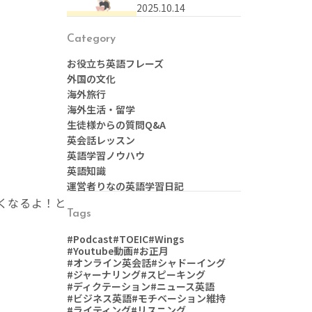
なんて言う？本に関す
2025.10.14
る英語表現まとめ
Category
お役立ち英語フレーズ
外国の文化
海外旅行
海外生活・留学
生徒様からの質問Q&A
英会話レッスン
英語学習ノウハウ
英語知識
運営者りなの英語学習日記
くなるよ！と
Tags
#Podcast
#TOEIC
#Wings
#Youtube動画
#お正月
#オンライン英会話
#シャドーイング
#ジャーナリング
#スピーキング
#ディクテーション
#ニュース英語
#ビジネス英語
#モチベーション維持
#ライティング
#リスニング