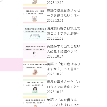
う！時短で英単語が身
2025.12.13
に付く効果的な学習法
英語で誕生日のメッセ
とは？
ージを送りたい！ネイ
ティブも使うかっこい
2025.12.01
いお祝い英語をまとめ
海外旅行好きは覚えて
てご紹介
おこう！ホテル滞在中
のルームサービスに使
2025.11.08
える英語まとめ
英語がすぐ出てこない
人必見！英語ペラペラ
に近づくための効果的
2025.10.24
なスピーキング練習法
英語で「他の色はあり
ますか？」って言え
る？海外のジュエリー
2025.10.20
の買い物で使える英語
世界を震撼させた「ハ
フレーズまとめ
ロウィンの悲劇」と
は？海外で実際にあっ
2025.10.18
た衝撃の事件3選
英語で「本を借りる」
「しおりを挟む」って