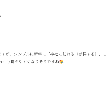
y
ますが、シンプルに新年に「神社に訪れる（参拝する）」こ
's prayers"も覚えやすくなりそうですね