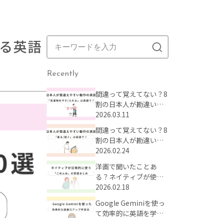
る英語
Recently
間違って覚えてない？8
割の日本人が勘違いし
がちな動作の英語表現
2026.03.11
まとめ【Part2】
間違って覚えてない？8
割の日本人が勘違いし
がちな動作の英語表現
2026.02.24
まとめ【Part1】
洋画で聞いたことあ
る？ネイティブが使う
「ごめんね」の英語表
2026.02.18
現
Google Geminiを使っ
て効率的に英語を学ぼ