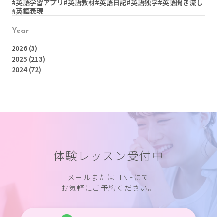
#英語学習アプリ
#英語教材
#英語日記
#英語独学
#英語聞き流し
#英語表現
Year
2026
(3)
2025
(213)
2024
(72)
体験レッスン受付中
メールまたはLINEにて
お気軽にご予約ください。