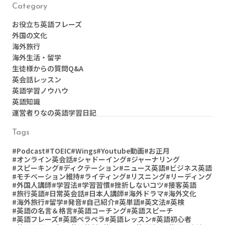
Category
お役立ち英語フレーズ
外国の文化
海外旅行
海外生活・留学
生徒様からの質問Q&A
英会話レッスン
英語学習ノウハウ
英語知識
運営者りなの英語学習日記
Tags
#Podcast
#TOEIC
#Wings
#Youtube動画
#お正月
#オンライン英会話
#シャドーイング
#ジャーナリング
#スピーキング
#ディクテーション
#ニュース英語
#ビジネス英語
#モチベーション維持
#ライティング
#リスニング
#リーディング
#外国人講師
#学習法
#学習習慣
#挫折しないコツ
#接客英語
#旅行英語
#日常英会話
#日本人講師
#海外ドラマ
#海外文化
#海外旅行
#留学
#発音
#自己紹介
#英単語
#英文法
#英検
#英語の名言＆格言
#英語コーチング
#英語スピーチ
#英語フレーズ
#英語ペラペラ
#英語レッスン
#英語初心者