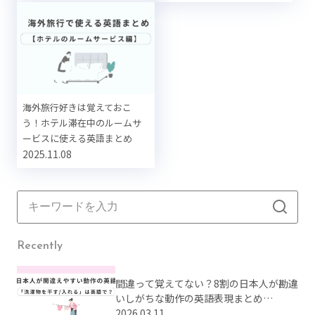
海外旅行好きは覚えておこ
う！ホテル滞在中のルームサ
ービスに使える英語まとめ
2025.11.08
Recently
間違って覚えてない？8割の日本人が勘違
いしがちな動作の英語表現まとめ
【Part2】
2026.03.11