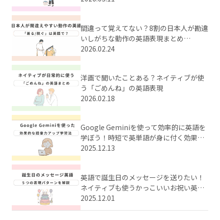
間違って覚えてない？8割の日本人が勘違
いしがちな動作の英語表現まとめ
【Part1】
2026.02.24
洋画で聞いたことある？ネイティブが使
う「ごめんね」の英語表現
2026.02.18
Google Geminiを使って効率的に英語を
学ぼう！時短で英単語が身に付く効果的
な学習法とは？
2025.12.13
英語で誕生日のメッセージを送りたい！
ネイティブも使うかっこいいお祝い英語
をまとめてご紹介
2025.12.01